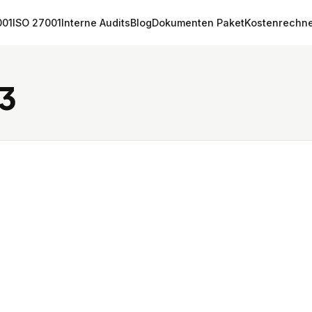
001
ISO 27001
Interne Audits
Blog
Dokumenten Paket
Kostenrechn
-3