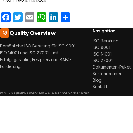
USt.: DE341141384
Facebook
Twitter
Email
WhatsApp
LinkedIn
Teilen
Navigation
Quality Overview
ISO Beratung
Persönliche ISO Beratung für ISO 9001,
ISO 9001
ISO 14001 und ISO 27001 – mit
ISO 14001
Erfolgsgarantie, Festpreis und BAFA-
ISO 27001
Förderung.
Dokumenten-Paket
Kostenrechner
Blog
Kontakt
© 2026 Quality Overview – Alle Rechte vorbehalten