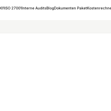
001
ISO 27001
Interne Audits
Blog
Dokumenten Paket
Kostenrechn