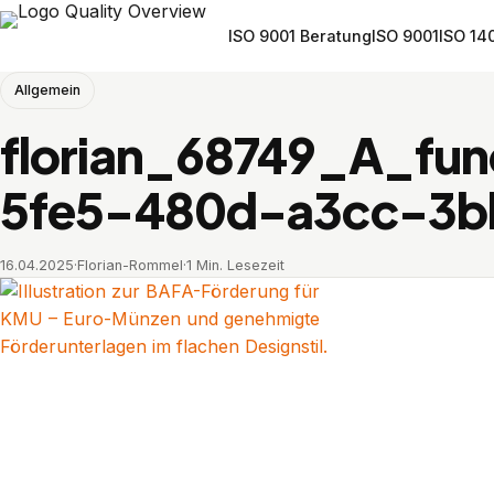
ISO 9001 Beratung
ISO 9001
ISO 14
Allgemein
florian_68749_A_fun
5fe5-480d-a3cc-3b
16.04.2025
·
Florian-Rommel
·
1 Min. Lesezeit