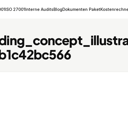
001
ISO 27001
Interne Audits
Blog
Dokumenten Paket
Kostenrechn
ding_concept_illust
b1c42bc566