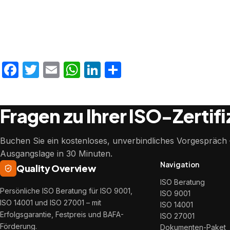
Facebook
Twitter
Email
WhatsApp
LinkedIn
Teilen
Fragen zu Ihrer ISO-Zertif
Buchen Sie ein kostenloses, unverbindliches Vorgespräch –
Ausgangslage in 30 Minuten.
Navigation
Quality Overview
ISO Beratung
Persönliche ISO Beratung für ISO 9001,
ISO 9001
ISO 14001 und ISO 27001 – mit
ISO 14001
Erfolgsgarantie, Festpreis und BAFA-
ISO 27001
Förderung.
Dokumenten-Paket