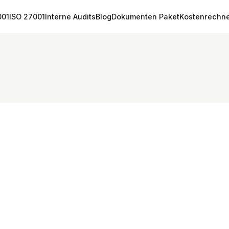
001
ISO 27001
Interne Audits
Blog
Dokumenten Paket
Kostenrechn