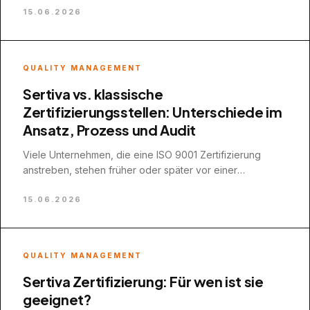
15.06.2026
QUALITY MANAGEMENT
Sertiva vs. klassische
Zertifizierungsstellen: Unterschiede im
Ansatz, Prozess und Audit
Viele Unternehmen, die eine ISO 9001 Zertifizierung
anstreben, stehen früher oder später vor einer
entscheidenden Frage: Welche Zertifizierungsstelle ist
die…
15.06.2026
QUALITY MANAGEMENT
Sertiva Zertifizierung: Für wen ist sie
geeignet?