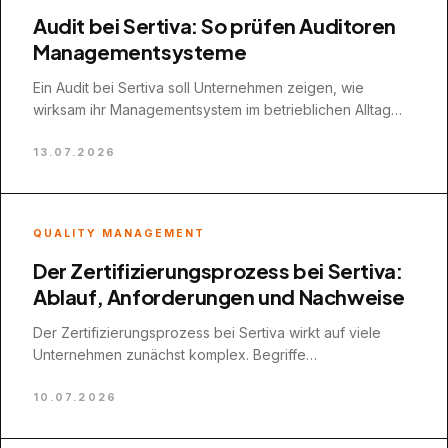
Audit bei Sertiva: So prüfen Auditoren
Managementsysteme
Ein Audit bei Sertiva soll Unternehmen zeigen, wie
wirksam ihr Managementsystem im betrieblichen Alltag
tatsächlich funktioniert. Für viele Geschäftsführungen und
Mitarbeitende ist…
13.07.2026
QUALITY MANAGEMENT
Der Zertifizierungsprozess bei Sertiva:
Ablauf, Anforderungen und Nachweise
Der Zertifizierungsprozess bei Sertiva wirkt auf viele
Unternehmen zunächst komplex. Begriffe
wie Audit, Readiness
Check oder Managementsystem werden häufig mit
10.07.2026
umfangreicher Bürokratie, langen Vorbereitungszeiten
und unübersichtlichen Anforderungen…