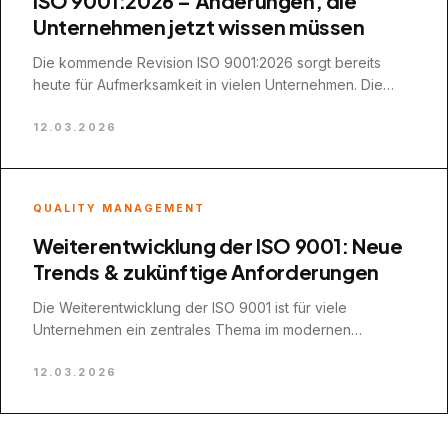
ISO 9001:2026 – Änderungen, die
Unternehmen jetzt wissen müssen
Die kommende Revision ISO 9001:2026 sorgt bereits
heute für Aufmerksamkeit in vielen Unternehmen. Die
internationale Norm für Qualitätsmanagement wird
regelmäßig überarbeitet, um…
12.03.2026
QUALITY MANAGEMENT
Weiterentwicklung der ISO 9001: Neue
Trends & zukünftige Anforderungen
Die Weiterentwicklung der ISO 9001 ist für viele
Unternehmen ein zentrales Thema im modernen
Qualitätsmanagement. Seit ihrer Einführung hat sich die
Norm…
12.03.2026