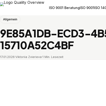
ISO 9001 Beratung
ISO 9001
ISO 14
Allgemein
9E85A1DB-ECD3-4B
15710A52C4BF
17.01.2026
·
Viktoriia Zvierieva
·
1 Min. Lesezeit