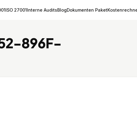
001
ISO 27001
Interne Audits
Blog
Dokumenten Paket
Kostenrechn
52-896F-