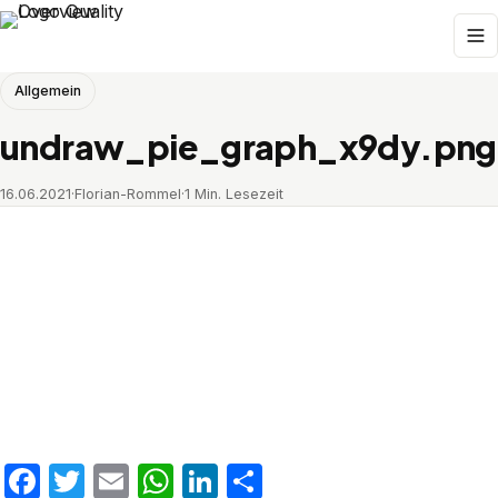
Allgemein
undraw_pie_graph_x9dy.png
16.06.2021
·
Florian-Rommel
·
1 Min. Lesezeit
Facebook
Twitter
Email
WhatsApp
LinkedIn
Teilen