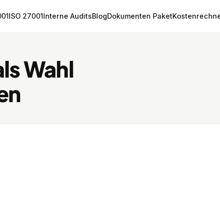
001
ISO 27001
Interne Audits
Blog
Dokumenten Paket
Kostenrechn
als Wahl
en