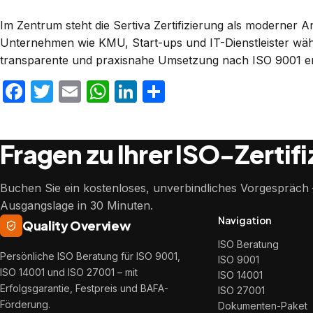
Im Zentrum steht die Sertiva Zertifizierung als moderner 
Unternehmen wie KMU, Start-ups und IT-Dienstleister wähle
transparente und praxisnahe Umsetzung nach ISO 9001 er
Facebook
Twitter
Email
WhatsApp
LinkedIn
Teilen
Fragen zu Ihrer ISO-Zertif
Buchen Sie ein kostenloses, unverbindliches Vorgespräch –
Ausgangslage in 30 Minuten.
Navigation
Quality Overview
ISO Beratung
Persönliche ISO Beratung für ISO 9001,
ISO 9001
ISO 14001 und ISO 27001 – mit
ISO 14001
Erfolgsgarantie, Festpreis und BAFA-
ISO 27001
Förderung.
Dokumenten-Paket