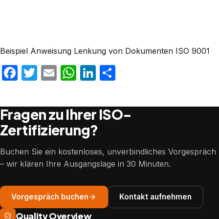
Beispiel Anweisung Lenkung von Dokumenten ISO 9001
Facebook
Twitter
Email
WhatsApp
LinkedIn
Teilen
Fragen zu Ihrer ISO-
Zertifizierung?
Buchen Sie ein kostenloses, unverbindliches Vorgespräch
– wir klären Ihre Ausgangslage in 30 Minuten.
Vorgespräch buchen
Kontakt aufnehmen
Quality Overview