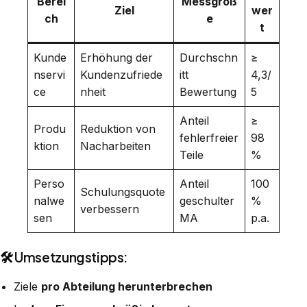
Berei
Messgröß
Ziel
wer
ch
e
t
Kunde
Erhöhung der
Durchschn
≥
nservi
Kundenzufriede
itt
4,3/
ce
nheit
Bewertung
5
Anteil
≥
Produ
Reduktion von
fehlerfreier
98
ktion
Nacharbeiten
Teile
%
Perso
Anteil
100
Schulungsquote
nalwe
geschulter
%
verbessern
sen
MA
p.a.
🛠 Umsetzungstipps:
Ziele
pro Abteilung herunterbrechen