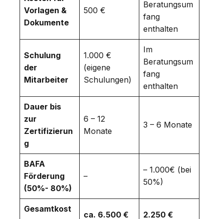
Beratungsum
Vorlagen &
500 €
fang
Dokumente
enthalten
Im
Schulung
1.000 €
Beratungsum
der
(eigene
fang
Mitarbeiter
Schulungen)
enthalten
Dauer bis
zur
6 – 12
3 – 6 Monate
Zertifizierun
Monate
g
BAFA
– 1.000€ (bei
Förderung
–
50%)
(50%- 80%)
Gesamtkost
ca. 6.500 €
2.250 €