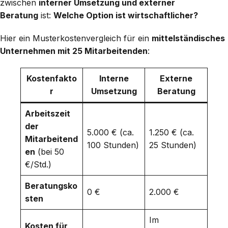
zwischen
interner Umsetzung und externer
Beratung
ist:
Welche Option ist wirtschaftlicher?
Hier ein Musterkostenvergleich für ein
mittelständisches
Unternehmen mit 25 Mitarbeitenden
:
Kostenfakto
Interne
Externe
r
Umsetzung
Beratung
Arbeitszeit
der
5.000 € (ca.
1.250 € (ca.
Mitarbeitend
100 Stunden)
25 Stunden)
en
(bei 50
€/Std.)
Beratungsko
0 €
2.000 €
sten
Im
Kosten für