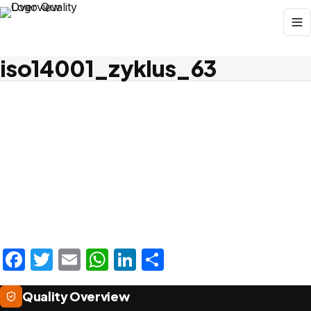
iso14001_zyklus_63
Facebook
Twitter
Email
WhatsApp
LinkedIn
Teilen
Quality Overview