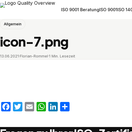
ISO 9001 Beratung
ISO 9001
ISO 14
Allgemein
icon-7.png
13.06.2021
·
Florian-Rommel
·
1 Min. Lesezeit
Facebook
Twitter
Email
WhatsApp
LinkedIn
Teilen