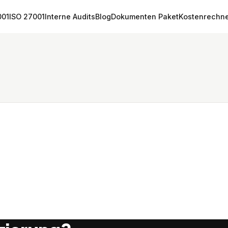
001
ISO 27001
Interne Audits
Blog
Dokumenten Paket
Kostenrechn