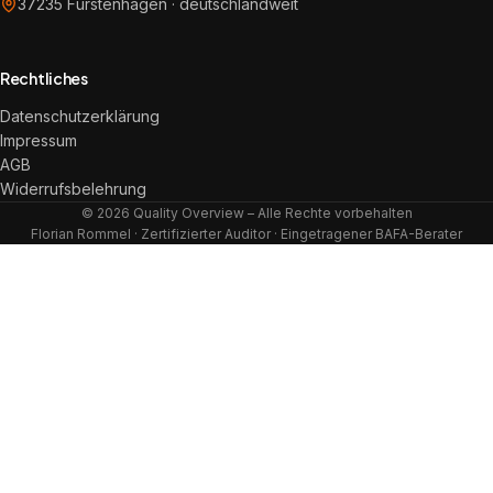
37235 Fürstenhagen · deutschlandweit
Rechtliches
Datenschutzerklärung
Impressum
AGB
Widerrufsbelehrung
© 2026 Quality Overview – Alle Rechte vorbehalten
Florian Rommel · Zertifizierter Auditor · Eingetragener BAFA-Berater