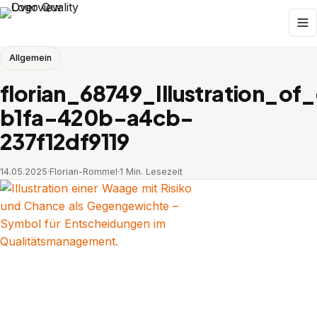
Allgemein
florian_68749_Illustration_
b1fa-420b-a4cb-
237f12df9119
14.05.2025
·
Florian-Rommel
·
1 Min. Lesezeit