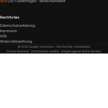
37235 Fürstenhagen · deutschlandweit
Rechtliches
Datenschutzerklärung
Impressum
AGB
Widerrufsbelehrung
© 2026 Quality Overview – Alle Rechte vorbehalten
Florian Rommel · Zertifizierter Auditor · Eingetragener BAFA-Berater