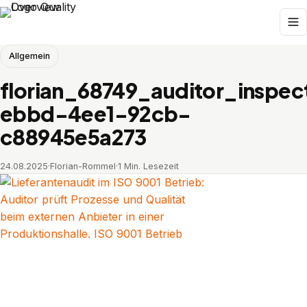
Allgemein
florian_68749_auditor_inspe
ebbd-4ee1-92cb-
c88945e5a273
24.08.2025
·
Florian-Rommel
·
1 Min. Lesezeit