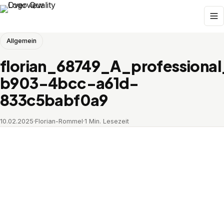
Allgemein
florian_68749_A_professiona
b903-4bcc-a61d-
833c5babf0a9
10.02.2025
·
Florian-Rommel
·
1 Min. Lesezeit