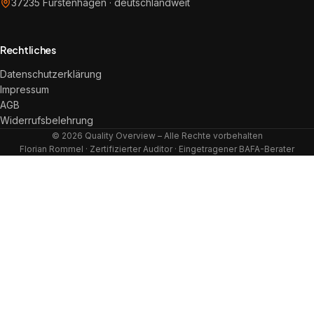
37235 Fürstenhagen · deutschlandweit
Rechtliches
Datenschutzerklärung
Impressum
AGB
Widerrufsbelehrung
© 2026 Quality Overview – Alle Rechte vorbehalten
Florian Rommel · Zertifizierter Auditor · Eingetragener BAFA-Berater