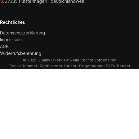
37235 Fürstenhagen · deutschlandweit
Rechtliches
Datenschutzerklärung
Impressum
AGB
Widerrufsbelehrung
© 2026 Quality Overview – Alle Rechte vorbehalten
Florian Rommel · Zertifizierter Auditor · Eingetragener BAFA-Berater