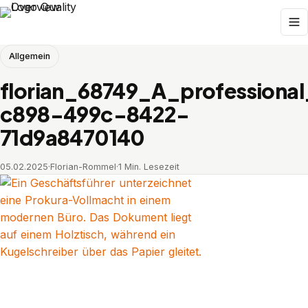
Allgemein
florian_68749_A_professiona
c898-499c-8422-
71d9a8470140
05.02.2025
·
Florian-Rommel
·
1 Min. Lesezeit