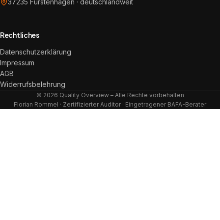
37235 Fürstenhagen · deutschlandweit
Rechtliches
Datenschutzerklärung
Impressum
AGB
Widerrufsbelehrung
© 2026 Quality Overview – Alle Rechte vorbehalten
Florian Rommel · Zertifizierter Auditor · Eingetragener BAFA-Berater