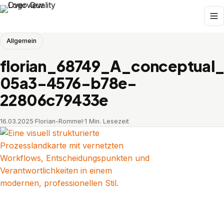
Allgemein
florian_68749_A_conceptual_i
05a3-4576-b78e-
22806c79433e
16.03.2025
·
Florian-Rommel
·
1 Min. Lesezeit