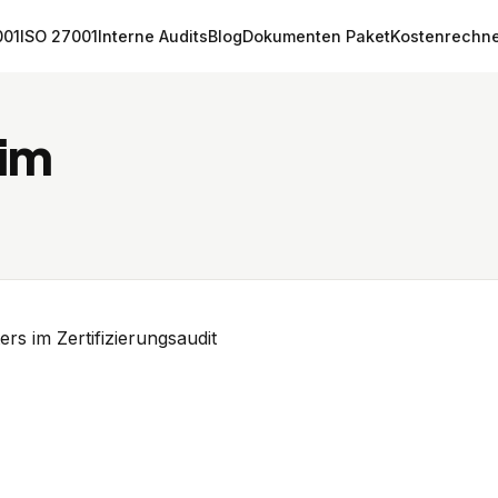
001
ISO 27001
Interne Audits
Blog
Dokumenten Paket
Kostenrechn
 im