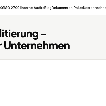
001
ISO 27001
Interne Audits
Blog
Dokumenten Paket
Kostenrechn
itierung –
ür Unternehmen