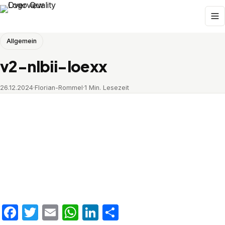
Allgemein
v2-nlbii-loexx
26.12.2024
·
Florian-Rommel
·
1 Min. Lesezeit
Facebook
Twitter
Email
WhatsApp
LinkedIn
Teilen