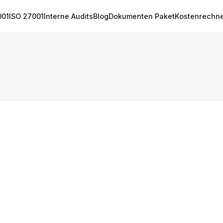
001
ISO 27001
Interne Audits
Blog
Dokumenten Paket
Kostenrechn